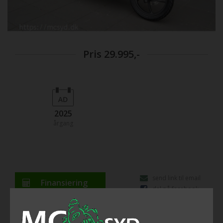
Pris
29.995,-
2025
årgang
send link til email
Finansiering
del på facebook
Honda NSC110 Vision – Perfekt til hverdagen Honda
NSC110 Vision er en af de mest populære scootere i sin