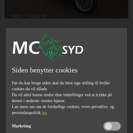
Pris
89.800,-
2005
85000
Siden benytter cookies
årgang
kilometerstand
Før du kan bruge siden skal du først tage stilling til hvilke
cookies du vil tillade.
Du vil altid kunne ændre dine indstillinger ved at trykke på
110
1170
ikonet i nederste venstre hjørne.
hestekræfter
ccm
Læs mere om om de forskellige cookies, vores privatlivs- og
persondatapolitik
her
Marketing