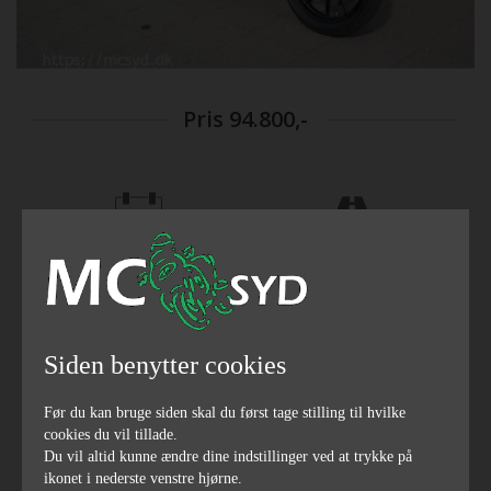
Pris
94.800,-
2021
10000
årgang
kilometerstand
Siden benytter cookies
73
803
hestekræfter
ccm
Før du kan bruge siden skal du først tage stilling til hvilke
cookies du vil tillade.
Du vil altid kunne ændre dine indstillinger ved at trykke på
ikonet i nederste venstre hjørne.