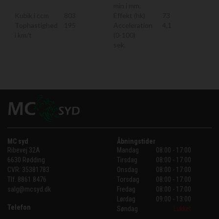
min i mm.
Kubik i ccm
803
Effekt (hk)
73
Tophastighed
195
Acceleration
4,1
i km/t
(0-100)
sek.
MC syd
Åbningstider
Ribevej 32A
Mandag
08:00 - 17:00
6630 Rødding
Tirsdag
08:00 - 17:00
CVR:
35381783
Onsdag
08:00 - 17:00
Tlf.
8861 8476
Torsdag
08:00 - 17:00
salg@mcsyd.dk
Fredag
08:00 - 17:00
Lørdag
09:00 - 13:00
Telefon
Søndag
Lukket