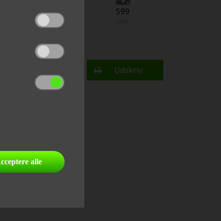
101
599
hestekræfter
ccm
Finansiering
Udskriv
send link til email
del på facebook
cceptere alle