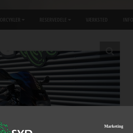
ORCYKLER
RESERVEDELE
VÆRKSTED
INF
Marketing