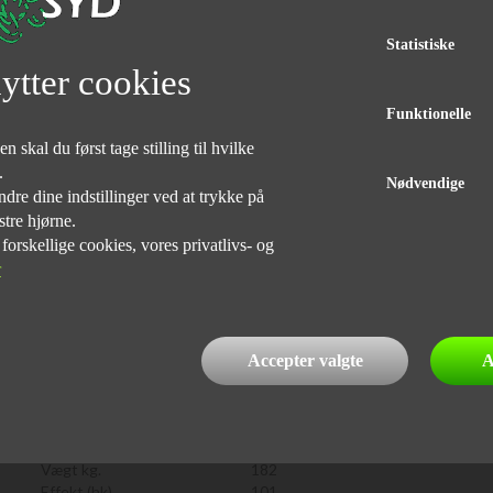
Statistiske
ytter cookies
Funktionelle
 skal du først tage stilling til hvilke
e.
Nødvendige
dre dine indstillinger ved at trykke på
stre hjørne.
rskellige cookies, vores privatlivs- og
r
fin cykel til prisen. Sælges uden garanti. Husk vi bytter meget
nansiering, Både med og uden udbetaling. Husk vi har
Accepter valgte
A
tid i nærheden af 500 stk. på lager. Der tages forbehold for
Kørte km.
62000
Vægt kg.
182
Effekt (hk)
101