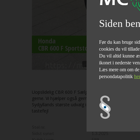
Siden ben
Honda
Før du kan bruge siden
CBR 600 F Sportstouring
cookies du vil tillad
Du vil altid kunne æn
ikonet i nederste ven
Læs mere om om de fo
persondatapolitik
he
Uopslidelig CBR 600 F Sælges. Lyder og kører perfekt. 
gerne. Vi hjælper også gerne med en god og billig fi
Sydjyllands største udvalg i nye/brugte motorcykler al
tastefejl
Stel nr.
PC252211761
Sidst synet
1.3.2025
Kubik i ccm
599