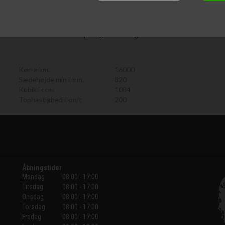
oid Auto, integreret navigation via touchskærm, fartpilot,
ige køreprogrammer (Riding Modes). Husk vi bytter meget
nansiering, Både med og uden udbetaling. Husk vi har
tid i nærheden af 500 stk. på lager. Der tages forbehold for
Kørte km.
16000
Sædehøjde min i mm.
820
Kubik i ccm
1084
Tophastighed i km/t
200
Åbningstider
Mandag
08:00 - 17:00
Tirsdag
08:00 - 17:00
Onsdag
08:00 - 17:00
Torsdag
08:00 - 17:00
Fredag
08:00 - 17:00