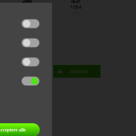
101
1084
hestekræfter
ccm
200
km/t
topfart
Finansiering
Udskriv
send link til email
del på facebook
cceptere alle