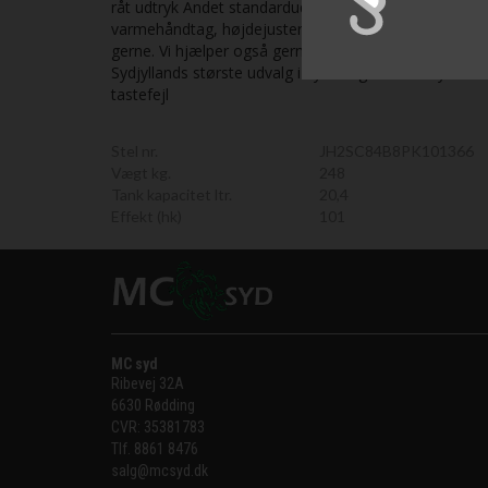
råt udtryk Andet standardudstyr: Apple CarPlay / Andr
varmehåndtag, højdejusterbar vindskærm og forskell
gerne. Vi hjælper også gerne med en god og billig fi
Sydjyllands største udvalg i nye/brugte motorcykler al
tastefejl
Stel nr.
JH2SC84B8PK101366
Vægt kg.
248
Tank kapacitet ltr.
20,4
Effekt (hk)
101
MC syd
Ribevej 32A
6630 Rødding
CVR:
35381783
Tlf.
8861 8476
salg@mcsyd.dk