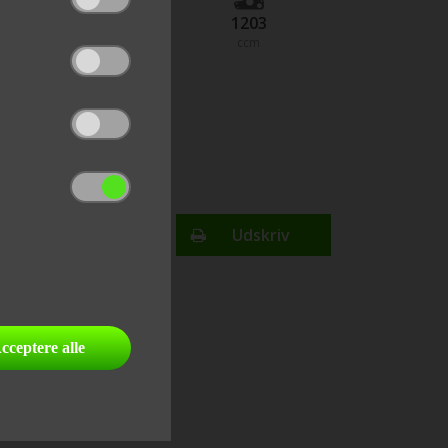
125
1203
hestekræfter
ccm
193
km/t
topfart
Finansiering
Udskriv
send link til email
del på facebook
cceptere alle