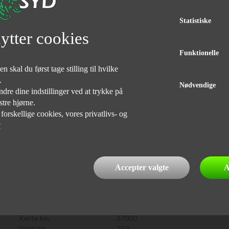
Statistiske
ytter cookies
Funktionelle
 skal du først tage stilling til hvilke
e.
Nødvendige
dre dine indstillinger ved at trykke på
stre hjørne.
rskellige cookies, vores privatlivs- og
r
 regulær motorcykel til prisen. Husk vi bytter meget gerne. Vi
, Både med og uden udbetaling. Husk vi har Sydjyllands største
Accepter valgte
A
00stk. på lager. Husk vi bytter meget gerne. Vi hjælper også
uden udbetaling. Husk vi har Sydjyllands største udvalg i
 lager. Der tages forbehold for tastefejl
Kørte km.
37000
Vægt kg.
210