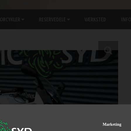
ORCYKLER
RESERVEDELE
VÆRKSTED
INF
Marketing