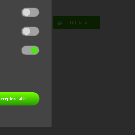
Finansiering
Udskriv
send link til email
del på facebook
cceptere alle