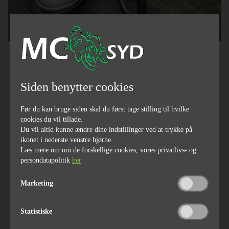
Pris
50.000,-
Siden benytter cookies
Før du kan bruge siden skal du først tage stilling til hvilke
1973
45000
cookies du vil tillade.
årgang
kilometerstand
Du vil altid kunne ændre dine indstillinger ved at trykke på
ikonet i nederste venstre hjørne.
Læs mere om om de forskellige cookies, vores privatlivs- og
persondatapolitik
her
send link til email
Marketing
Finansiering
del på facebook
Så er der Nostalgi for alle pengene.... Tiger 750 sidevogn
Statistiske
Sælges..Vi bytter meget gerne Vi Har kæmpe udvalg i