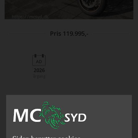
Pris
119.995,-
2026
årgang
send link til email
Finansiering
del på facebook
Firecylindret karakter og Honda E-Clutch CB650R E-Clutch
er bygget omkring Hondas velkendte 649 cc firecylindrede