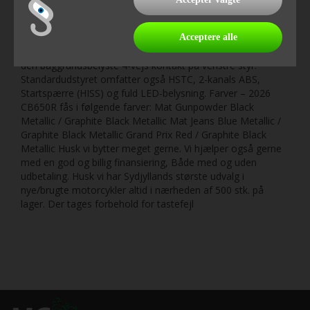
5&quot; fuldfarve TFT-skærm er let at aflæse i alle
lysforhold og kan tilpasses med forskellige visninger. Honda
RoadSync giver adgang til turn-by-turn navigation, opkald
Acceptere alle
og musik via smartphone og Bluetooth-headset, betjent fra
den baggrundsbelyste 4-vejs kontakt på venstre styr.
Standardudstyret omfatter også HSTC, 2-kanals ABS,
Startspærre (HISS) og fuld LED-belysning. Farver – 2026
CB650R fås i følgende farver: Mat Gunpowder Black
Metallic / Graphite Black Metallic Mat Jeans Blue Metallic /
Graphite Black Metallic Grand Prix Red / Graphite Black
Metallic Husk vi bytter meget gerne. Vi hjælper også gerne
med en god og billig finansiering, Både med og uden
udbetaling. Husk vi har Sydjyllands største udvalg i
nye/brugte motorcykler altid i nærheden af 500 stk. på
lager. Der tages forbehold for tastefejl