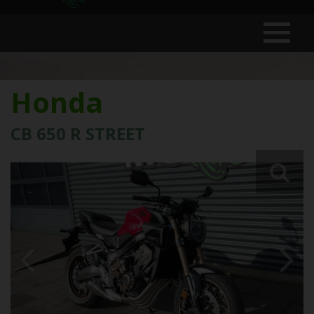
Honda
CB 650 R STREET