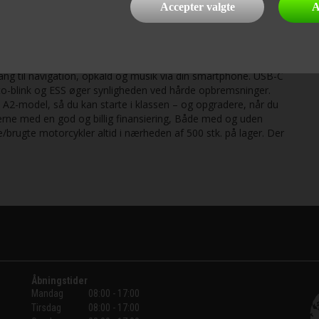
erfekt til både bykørsel og dynamiske ture på landevejen.
Accepter valgte
A
e giver adgang til køreprogrammer og finjustering af motorens
e Control giver ekstra stabilitet, når tempoet stiger. Det hele
nem at udnytte – uanset erfaring. Streetfighter-design og fuld
ekstra løft med den nye undercowl på E-Clutch-modellen. En
 til navigation, opkald og musik via din smartphone. USB-C
o-blink og ESS øger synligheden ved hårde opbremsninger.
 A2-model, så du kan starte i klassen – og opgradere, når du
gerne med en god og billig finansiering, Både med og uden
ye/brugte motorcykler altid i nærheden af 500 stk. på lager. Der
Åbningstider
Mandag
08:00 - 17:00
Tirsdag
08:00 - 17:00