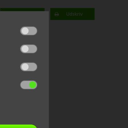
Finansiering
Udskriv
send link til email
del på facebook