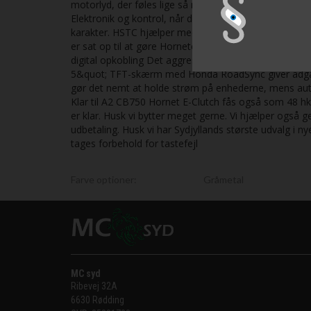
motorlyd, der føles lige så meget, som den høres – p
Elektronik og kontrol, når det tæller Throttle By Wir
karakter. HSTC hjælper med at holde grebet, og Wheeli
er sat op til at gøre Horneten hurtig, forudsigelig og 
digital opkobling Det aggressive Hornet-look får et 
5&quot; TFT-skærm med Honda RoadSync giver adgang
gør det nemt at holde strøm på enhederne, mens aut
Klar til A2 CB750 Hornet E-Clutch fås også som 48 hk
er klar. Husk vi bytter meget gerne. Vi hjælper også 
udbetaling. Husk vi har Sydjyllands største udvalg i n
tages forbehold for tastefejl
Farve optioner:
Gråmetal
MC syd
Ribevej 32A
6630 Rødding