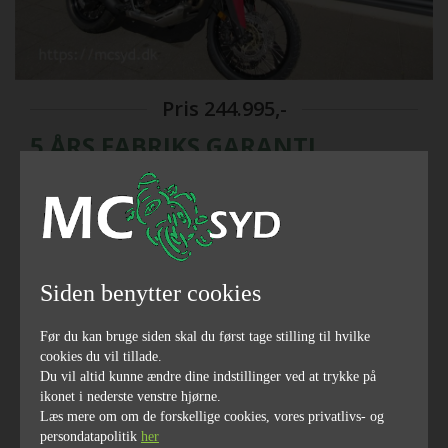
Pris
244.995,-
5 ÅRS FABRIKS GARANTI
2024
årgang
Siden benytter cookies
Før du kan bruge siden skal du først tage stilling til hvilke
cookies du vil tillade.
Du vil altid kunne ændre dine indstillinger ved at trykke på
send link til email
Finansiering
ikonet i nederste venstre hjørne.
del på facebook
Læs mere om om de forskellige cookies, vores privatlivs- og
Vi har købt stort ind af den nye crf 1100...Vi har 31 Stk på
persondatapolitik
her