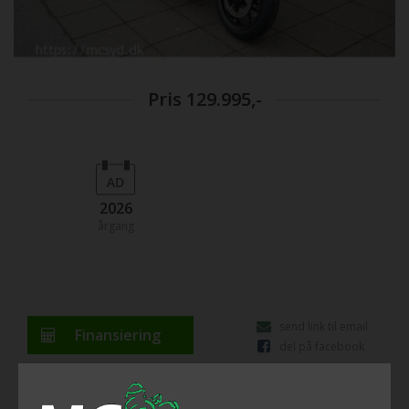
Pris
129.995,-
2026
årgang
send link til email
Finansiering
del på facebook
Ny 2025 Model. OBS&#33; KUN MEGET FÅ PÅ LAGER
&#33; Honda NC750XD – Den perfekte allrounder til