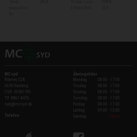
Tank
20,4
Kubik i ccm
1084
kapacitet
Effekt (hk)
101
ltr.
MC syd
Åbningstider
Ribevej 32A
Mandag
08:00 - 17:00
6630 Rødding
Tirsdag
08:00 - 17:00
CVR:
35381783
Onsdag
08:00 - 17:00
Tlf.
8861 8476
Torsdag
08:00 - 17:00
salg@mcsyd.dk
Fredag
08:00 - 17:00
Lørdag
09:00 - 13:00
Telefon
Søndag
Lukket