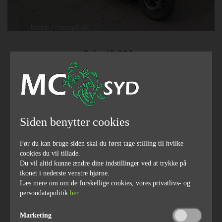
Pris
49.800,-
2015
32000
Siden benytter cookies
årgang
kilometerstand
Før du kan bruge siden skal du først tage stilling til hvilke
cookies du vil tillade.
Du vil altid kunne ændre dine indstillinger ved at trykke på
34
400
ikonet i nederste venstre hjørne.
hestekræfter
ccm
Læs mere om om de forskellige cookies, vores privatlivs- og
persondatapolitik
her
Marketing