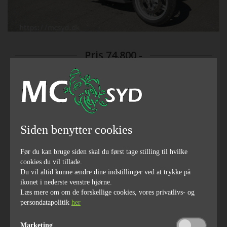
Pris
74.800,-
1999
46000
årgang
kilometerstand
Siden benytter cookies
Før du kan bruge siden skal du først tage stilling til hvilke
cookies du vil tillade.
98
1171
Du vil altid kunne ændre dine indstillinger ved at trykke på
hestekræfter
ccm
ikonet i nederste venstre hjørne.
Læs mere om om de forskellige cookies, vores privatlivs- og
persondatapolitik
her
Marketing