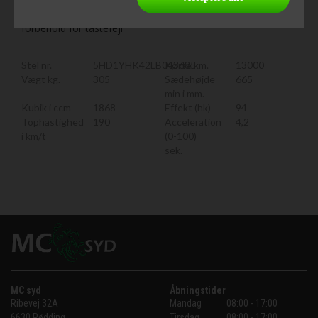
motorcykler altid i nærheden af 500 stk. på lager. Der tages
forbehold for tastefejl
Stel nr.
5HD1YHK42LB043685
Kørte km.
13000
Vægt kg.
305
Sædehøjde
665
min i mm.
Kubik i ccm
1868
Effekt (hk)
94
Tophastighed
190
Acceleration
4,2
i km/t
(0-100)
sek.
MC syd
Åbningstider
Ribevej 32A
Mandag
08:00 - 17:00
6630 Rødding
Tirsdag
08:00 - 17:00