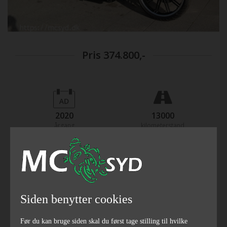
Pris
374.800,-
2020
13000
årgang
kilometerstand
94
1868
hestekræfter
ccm
Siden benytter cookies
Før du kan bruge siden skal du først tage stilling til hvilke