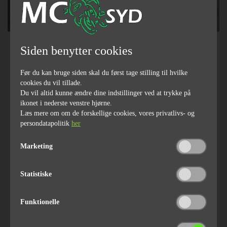
Siden benytter cookies
SOLGT
Før du kan bruge siden skal du først tage stilling til hvilke
cookies du vil tillade.
Du vil altid kunne ændre dine indstillinger ved at trykke på
ikonet i nederste venstre hjørne.
Læs mere om om de forskellige cookies, vores privatlivs- og
2009
84000
persondatapolitik
her
årgang
kilometerstand
Marketing
77
1584
Statistiske
hestekræfter
ccm
Funktionelle