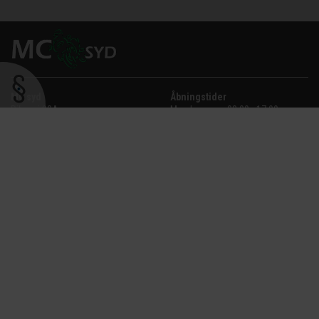
MC syd
Åbningstider
Ribevej 32A
Mandag
08:00 - 17:00
6630 Rødding
Tirsdag
08:00 - 17:00
CVR:
35381783
Onsdag
08:00 - 17:00
Tlf.
8861 8476
Torsdag
08:00 - 17:00
salg@mcsyd.dk
Fredag
08:00 - 17:00
Lørdag
09:00 - 13:00
Telefon
Søndag
Lukket