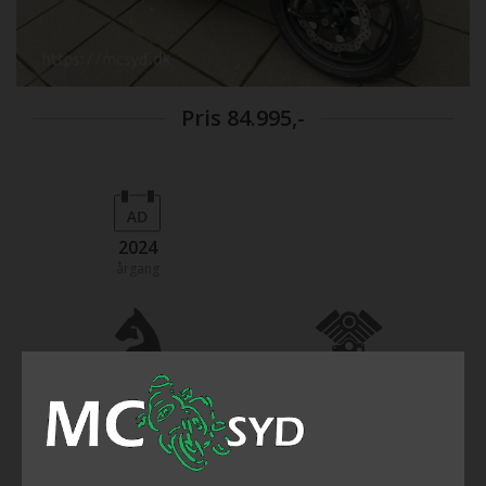
Pris
84.995,-
2024
årgang
48
471
hestekræfter
ccm