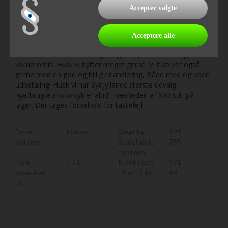
den til en favorit blandt Europas motorcyklister. Tilgængelig
Accepter valgte
i tre farvevarianter: Matt Gunpowder Black Metallic, Grand
Prix Red, Pearl Himalayas White Uanset om du er ny på to
hjul eller nedtrapper fra en større model, er CB500 Hornet
Acceptere alle
klar til at levere en spændende og behagelig køreoplevelse
med lave driftsomkostninger og en by-stil, der ikke går på
kompromis. Husk vi bytter meget gerne. Vi hjælper også
gerne med en god og billig finansiering, Både med og uden
udbetaling. Husk vi har Sydjyllands største udvalg i
nye/brugte motorcykler altid i nærheden af 500 stk. på
lager. Der tages forbehold for tastefejl
Farve
Matsort
Vægt kg.
191
optioner:
Sædehøjde
785
min i mm.
Tank
17,1
Kubik i ccm
471
kapacitet
Effekt (hk)
48
ltr.