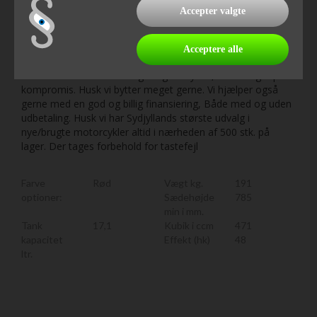
den til en favorit blandt Europas motorcyklister. Tilgængelig
Accepter valgte
i tre farvevarianter: Matt Gunpowder Black Metallic, Grand
Prix Red, Pearl Himalayas White Uanset om du er ny på to
hjul eller nedtrapper fra en større model, er CB500 Hornet
Acceptere alle
klar til at levere en spændende og behagelig køreoplevelse
med lave driftsomkostninger og en by-stil, der ikke går på
kompromis. Husk vi bytter meget gerne. Vi hjælper også
gerne med en god og billig finansiering, Både med og uden
udbetaling. Husk vi har Sydjyllands største udvalg i
nye/brugte motorcykler altid i nærheden af 500 stk. på
lager. Der tages forbehold for tastefejl
Farve
Rød
Vægt kg.
191
optioner:
Sædehøjde
785
min i mm.
Tank
17,1
Kubik i ccm
471
kapacitet
Effekt (hk)
48
ltr.