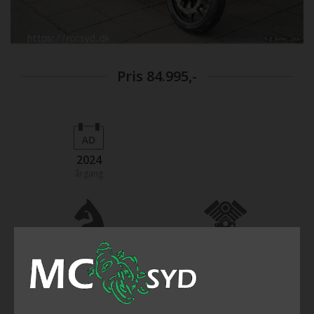
Pris
84.995,-
2024
årgang
48
471
hestekræfter
ccm