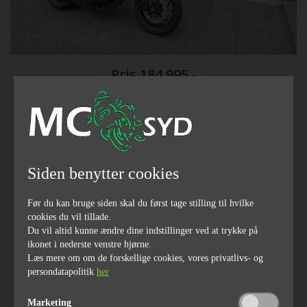
Pris
184.995,-
5 ÅRS FABRIKS GARANTI
Siden benytter cookies
2024
årgang
Før du kan bruge siden skal du først tage stilling til hvilke
cookies du vil tillade.
Du vil altid kunne ændre dine indstillinger ved at trykke på
ikonet i nederste venstre hjørne.
Læs mere om om de forskellige cookies, vores privatlivs- og
send link til email
Finansiering
persondatapolitik
her
del på facebook
Så kom Der lidt flere på lager dct... Men skynd dig der var
Marketing