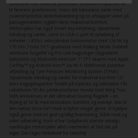
funktioner Den elektrisk justerbare vindskærm tilpasses let
til førerens præferencer, mens det luksuriøse sæde med
ruskind/syntetisk læderbeklædning og en afslappet vinkel på
passagersædets ryglæn sikrer maksimal komfort.
Motorcyklen har også Smart Key-betjening, opvarmede
håndtag og sæder, samt en USB-C-port til opladning af
enheder. 1.833cc sekscylindret boksermotor med 126 hk og
170 Nm 7-trins DCT-gearkasse med Walking Mode Dobbelt
wishbone-forgaffel og Pro-Link bagsvinger Opgraderet
lydsystem og Bluetooth-intercom 7” TFT-skærm med Apple
CarPlay™ og Android Auto™ via Wi-Fi Elektronisk justerbar
affjedring og Tyre Pressure Monitoring System (TPMS)
Opvarmede håndtag og sæder for maksimal komfort 121
liters bagagekapacitet fordelt på topboks og sidetasker Fås
i eksklusive 50-års jubilæumsfarver Honda Gold Wing Tour
50th Anniversary er det ultimative touring-flagskib – en
fejring af 50 år med innovation, komfort og eventyr. Klar til
den næste store tur? Husk vi bytter meget gerne. Vi hjælper
også gerne med en god og billig finansiering, Både med og
uden udbetaling. Husk vi har Sydjyllands største udvalg i
nye/brugte motorcykler altid i nærheden af 500 stk. på
lager. Der tages forbehold for tastefejl