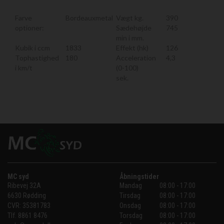
Farve
Bordeauxmetal
Vægt kg.
390
optioner:
Sædehøjde
745
min i mm.
Kubik i ccm
1833
Effekt (hk)
126
Tophastighed
180
Acceleration
4,3
i km/t
(0-100)
sek.
MC syd
Åbningstider
Ribevej 32A
Mandag
08:00 - 17:00
6630 Rødding
Tirsdag
08:00 - 17:00
CVR:
35381783
Onsdag
08:00 - 17:00
Tlf.
8861 8476
Torsdag
08:00 - 17:00