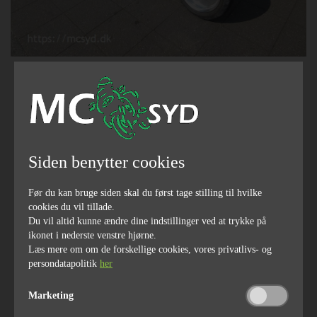
Pris
160.000,-
ENGROS
Siden benytter cookies
1976
5000
årgang
kilometerstand
Før du kan bruge siden skal du først tage stilling til hvilke
cookies du vil tillade.
Du vil altid kunne ændre dine indstillinger ved at trykke på
ikonet i nederste venstre hjørne.
Læs mere om om de forskellige cookies, vores privatlivs- og
77
1295
persondatapolitik
her
hestekræfter
ccm
Marketing