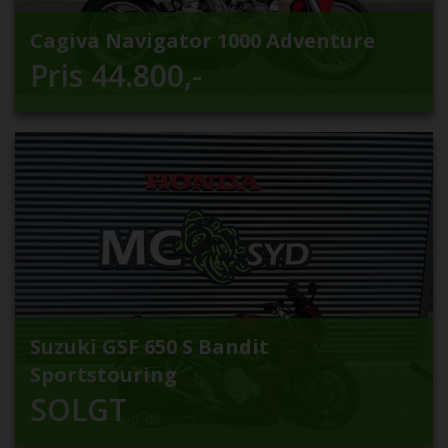
Cagiva Navigator 1000 Adventure
Pris
44.800
,-
Suzuki GSF 650 S Bandit
Sportstouring
SOLGT