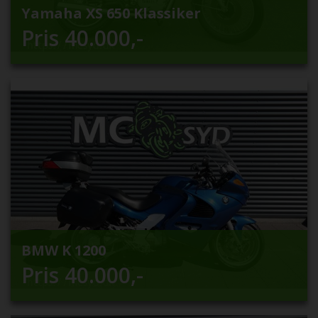
Yamaha XS 650 Klassiker
Pris
40.000
,-
BMW K 1200
Pris
40.000
,-