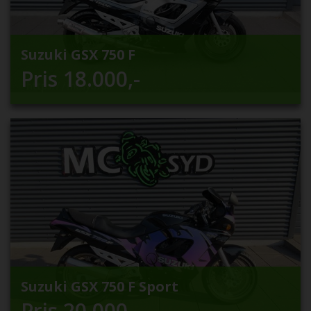
Suzuki GSX 750 F
Pris
18.000
,-
Suzuki GSX 750 F Sport
Pris
20.000
,-