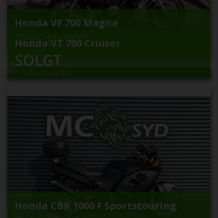
Honda VF 700 Magna
Pris
10.000
,-
Honda VT 700 Cruiser
SOLGT
Honda CBR 1000 F Sportstouring