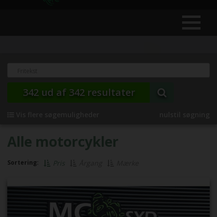
342
ud af
342
resultater
Vis flere søgemuligheder
nulstil søgning
Alle motorcykler
Sortering:
Pris
Årgang
Mærke