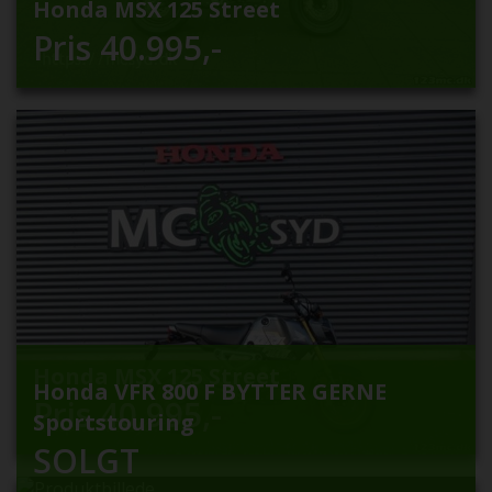
Honda MSX 125 Street
Pris
40.995
,-
Honda MSX 125 Street
Honda VFR 800 F BYTTER GERNE
Pris
40.995
,-
Sportstouring
SOLGT