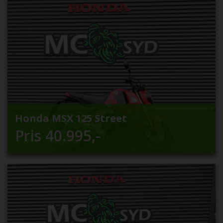
Honda MSX 125 Street
Pris
40.995
,-