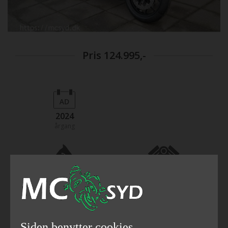
Pris
124.995,-
2024
årgang
95
649
hestekræfter
ccm
Siden benytter cookies