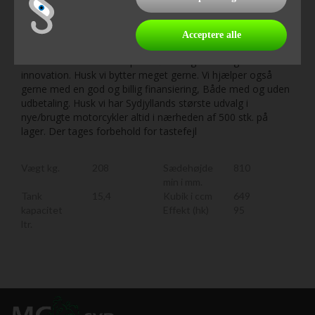
for Honda E-Clutch teknologi, som gør motorcykler mere
tilgængelig og endnu mere spændende for alle - fra
begyndere til eksperter. Oplev den sjældne kombination af
Acceptere alle
firecylindret sportslighed og dagligdags anvendelighed med
CBR650R – et ikon for sportskørsel og teknologisk
innovation. Husk vi bytter meget gerne. Vi hjælper også
gerne med en god og billig finansiering, Både med og uden
udbetaling. Husk vi har Sydjyllands største udvalg i
nye/brugte motorcykler altid i nærheden af 500 stk. på
lager. Der tages forbehold for tastefejl
Vægt kg.
208
Sædehøjde
810
min i mm.
Tank
15,4
Kubik i ccm
649
kapacitet
Effekt (hk)
95
ltr.