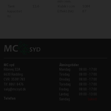
min i mm.
Tank
13,6
Kubik i ccm
1084
kapacitet
Effekt (hk)
87
ltr.
MC syd
Åbningstider
Ribevej 32A
Mandag
08:00 - 17:00
6630 Rødding
Tirsdag
08:00 - 17:00
CVR:
35381783
Onsdag
08:00 - 17:00
Tlf.
8861 8476
Torsdag
08:00 - 17:00
salg@mcsyd.dk
Fredag
08:00 - 17:00
Lørdag
09:00 - 13:00
Telefon
Søndag
Lukket