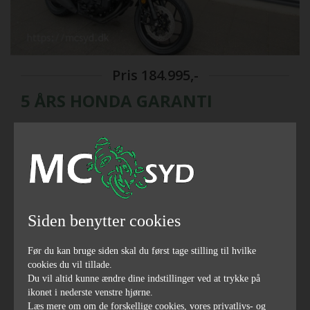
Pris
184.995,-
5 ÅRS HONDA GARANTI
2024
årgang
Siden benytter cookies
Før du kan bruge siden skal du først tage stilling til hvilke
87
1084
cookies du vil tillade.
hestekræfter
ccm
Du vil altid kunne ændre dine indstillinger ved at trykke på
ikonet i nederste venstre hjørne.
Læs mere om om de forskellige cookies, vores privatlivs- og