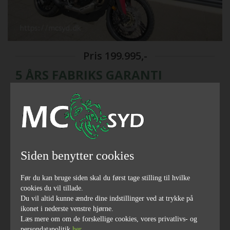
Pris
199.995,-
5 ÅRS FABRIKS GARANTI
2024
årgang
Siden benytter cookies
Før du kan bruge siden skal du først tage stilling til hvilke
cookies du vil tillade.
send link til email
Du vil altid kunne ændre dine indstillinger ved at trykke på
Finansiering
del på facebook
ikonet i nederste venstre hjørne.
Læs mere om om de forskellige cookies, vores privatlivs- og
SPAR 25000 KR PÅ NY OVERGEMT CRF 1100 Denne er
persondatapolitik
her