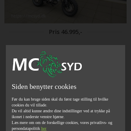
Pris
46.995,-
2024
årgang
Siden benytter cookies
9
125
Før du kan bruge siden skal du først tage stilling til hvilke
hestekræfter
ccm
cookies du vil tillade.
Du vil altid kunne ændre dine indstillinger ved at trykke på
ikonet i nederste venstre hjørne.
Læs mere om om de forskellige cookies, vores privatlivs- og
persondatapolitik
her