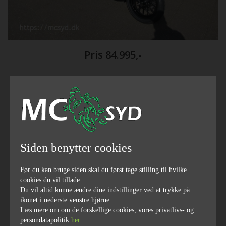
Pris
84.995,-
2023
årgang
Siden benytter cookies
Før du kan bruge siden skal du først tage stilling til hvilke
29
350
cookies du vil tillade.
hestekræfter
ccm
Du vil altid kunne ændre dine indstillinger ved at trykke på
ikonet i nederste venstre hjørne.
Læs mere om om de forskellige cookies, vores privatlivs- og
persondatapolitik
her