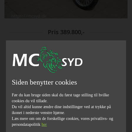
Pris
389.800,-
BYTTER GERNE Cruiser
2013
3400
årgang
kilometerstand
Siden benytter cookies
Før du kan bruge siden skal du først tage stilling til hvilke
cookies du vil tillade.
Du vil altid kunne ændre dine indstillinger ved at trykke på
1802
ikonet i nederste venstre hjørne.
ccm
Læs mere om om de forskellige cookies, vores privatlivs- og
persondatapolitik
her