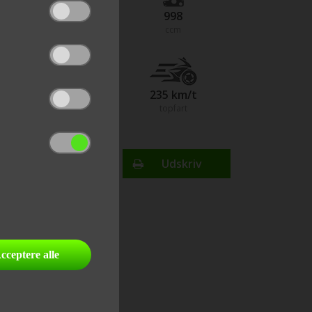
145
998
hestekræfter
ccm
3,4
235
km/t
0-100 km/t
topfart
Finansiering
Udskriv
send link til email
del på facebook
cceptere alle