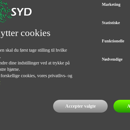
Marketing
Statistiske
ytter cookies
Funktionelle
 skal du først tage stilling til hvilke
e.
Nødvendige
dre dine indstillinger ved at trykke på
stre hjørne.
rskellige cookies, vores privatlivs- og
r
valg i nye HONDA Motorcykler Hondas flagskib i Neo Sports
lankere og endnu mere aggressivt udtryk....NYERE BRUGTE
Accepter valgte
A
ING Husk vi bytter meget gerne. Vi hjælper også gerne
dbetaling. Husk vi har Sydjyllands største udvalg i nye/brugte
 tages forbehold for tastefejl