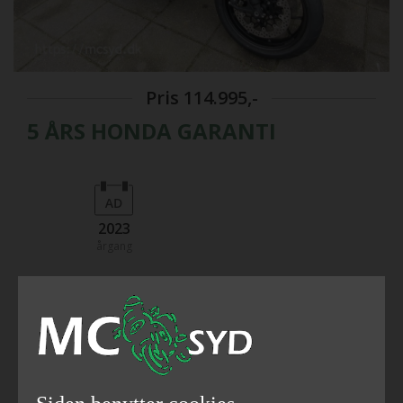
Pris
114.995,-
5 ÅRS HONDA GARANTI
2023
årgang
95
650
hestekræfter
ccm