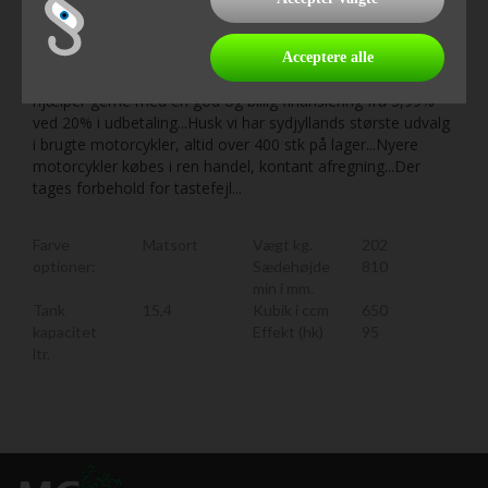
type-c stik under sædet. CB650R er minimal overflødig pynt
og maximal motorcykel...............DANMARKS STØRSTE
UDVALG I NYE HONDA MOTORCYKLER.............. ABS
Acceptere alle
bremser, indsprøjtning ..Husk vi bytter meget gerne..Vi
hjælper gerne med en god og billig finansiering fra 3,99%
ved 20% i udbetaling...Husk vi har sydjyllands største udvalg
i brugte motorcykler, altid over 400 stk på lager...Nyere
motorcykler købes i ren handel, kontant afregning...Der
tages forbehold for tastefejl...
Farve
Matsort
Vægt kg.
202
optioner:
Sædehøjde
810
min i mm.
Tank
15,4
Kubik i ccm
650
kapacitet
Effekt (hk)
95
ltr.