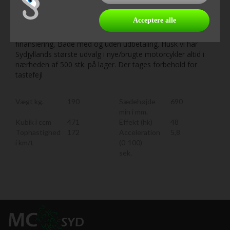
opgradere til Rebel S, for matlakering og fabriksmonteret
forlygteskal, røgfarvet skærm, retro gaffelmanchetter og et
Acceptere alle
særligt sæde med diamantformede syninger. Husk vi bytter
meget gerne. Vi hjælper også gerne med en god og billig
finansiering, Både med og uden udbetaling. Husk vi har
Sydjyllands største udvalg i nye/brugte motorcykler altid i
nærheden af 500 stk. på lager. Der tages forbehold for
tastefejl
Vægt kg.
190
Sædehøjde
690
min i mm.
Kubik i ccm
471
Effekt (hk)
48
Tophastighed
172
Acceleration
5,8
i km/t
(0-100)
sek.