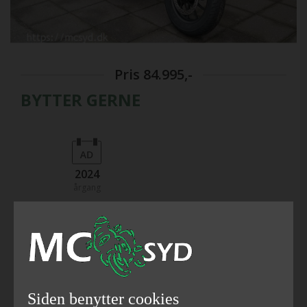
Pris
84.995,-
BYTTER GERNE
2024
årgang
48
471
hestekræfter
ccm
Siden benytter cookies